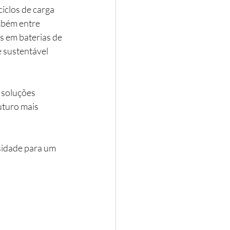
iclos de carga 
mbém entre 
 em baterias de 
 sustentável 
 soluções 
uturo mais 
sidade para um 