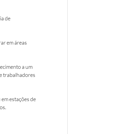
a de 
rar em áreas 
ecimento a um 
e trabalhadores 
 em estações de 
os.