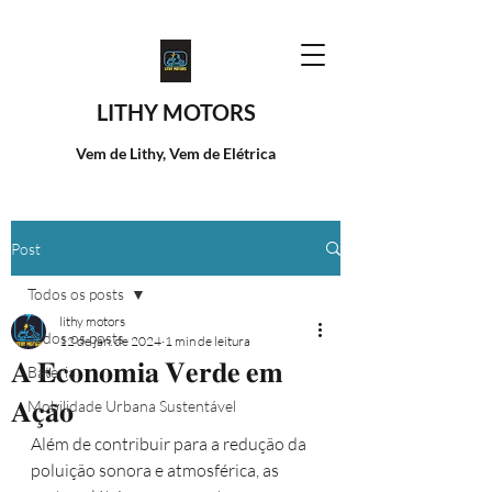
LITHY MOTORS
Vem de Lithy, Vem de Elétrica
Post
Todos os posts
lithy motors
Todos os posts
12 de jan. de 2024
1 min de leitura
𝐀 𝐄𝐜𝐨𝐧𝐨𝐦𝐢𝐚 𝐕𝐞𝐫𝐝𝐞 𝐞𝐦
Bateria
𝐀𝐜̧𝐚̃𝐨
Mobilidade Urbana Sustentável
Além de contribuir para a redução da 
poluição sonora e atmosférica, as 